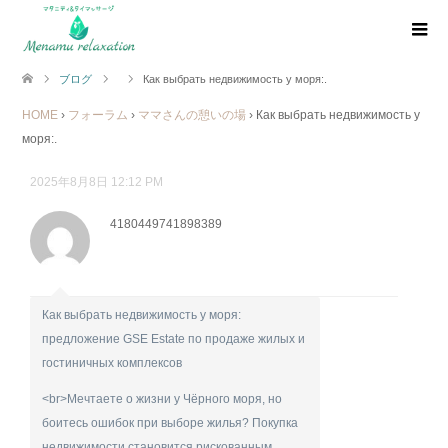
ブログ
Как выбрать недвижимость у моря:.
HOME
›
フォーラム
›
ママさんの憩いの場
›
Как выбрать недвижимость у
моря:.
2025年8月8日 12:12 PM
4180449741898389
Как выбрать недвижимость у моря:
предложение GSE Estate по продаже жилых и
гостиничных комплексов
<br>Мечтаете о жизни у Чёрного моря, но
боитесь ошибок при выборе жилья? Покупка
недвижимости становится рискованным