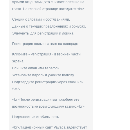
яркими акцентами, что снижает влияние на
глаза. На главной странице находятся:<br>
Секции с слотами и состязаниями.
Данные о текущих предложениях и бонусах.
Элементы для регистрации и логина.
Регистрация пользователя на площадке
Кликните «Регистрация» в верхней части
экрана.
Впишите email или телефон.
Установите пароль и укажите валюту.
Подтвердите регистрацию через email или
SMS.
<br>После регистрации вы приобретете
возможность ко всем функциям казино.<br>
Надежность и стабильность
<br>Лицензионный сайт Vavada задействует