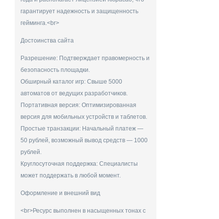
гарантирует надежность и защищенность
гейминга.<br>
Достоинства сайта
Разрешение: Подтверждает правомерность и
безопасность площадки.
Обширный каталог игр: Свыше 5000
автоматов от ведущих разработчиков.
Портативная версия: Оптимизированная
версия для мобильных устройств и таблетов.
Простые транзакции: Начальный платеж —
50 рублей, возможный вывод средств — 1000
рублей.
Круглосуточная поддержка: Специалисты
может поддержать в любой момент.
Оформление и внешний вид
<br>Ресурс выполнен в насыщенных тонах с