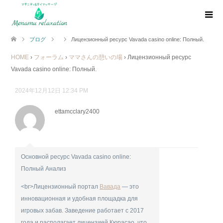
ブログ
Лицензионный ресурс Vavada casino online: Полный.
HOME
›
フォーラム
›
ママさんの憩いの場
›
Лицензионный ресурс
Vavada casino online: Полный.
2024年12月12日 12:34 PM
ettamcclary2400
Основной ресурс Vavada casino online:
Полный Анализ
<br>Лицензионный портал
Вавада
— это
инновационная и удобная площадка для
игровых забав. Заведение работает с 2017
года и располагает лицензией Кюрасао, что