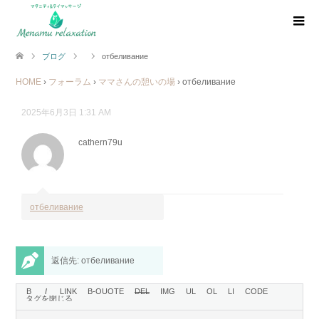
ブログ
отбеливание
HOME
›
フォーラム
›
ママさんの憩いの場
›
отбеливание
2025年6月3日 1:31 AM
cathern79u
отбеливание
返信先: отбеливание