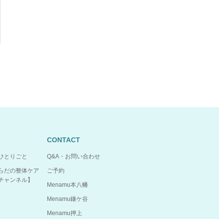
CONTACT
のひとりごと
Q&A・お問い合わせ
らだの整体ケア
ご予約
uチャンネル】
Menamu本八幡
Menamu鎌ケ谷
Menamu押上