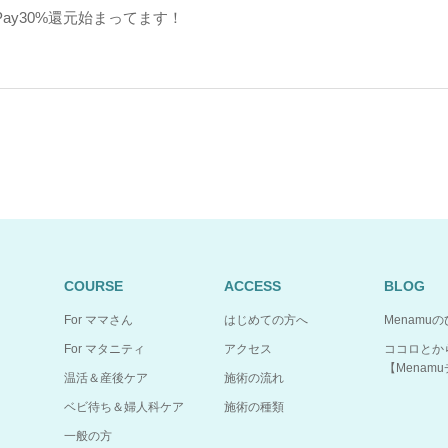
Pay30%還元始まってます！
COURSE
ACCESS
BLOG
For ママさん
はじめての方へ
Menamu
For マタニティ
アクセス
ココロとか
【Menam
温活＆産後ケア
施術の流れ
ベビ待ち＆婦人科ケア
施術の種類
一般の方