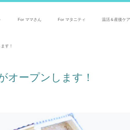
ト
For ママさん
For マタニティ
温活＆産後ケ
ンします！
本八幡がオープンします！