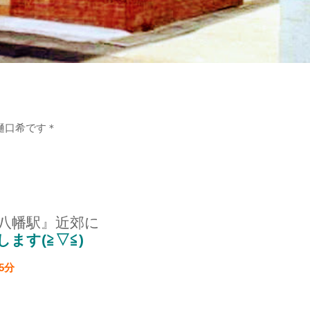
樋口希です＊
本八幡駅』近郊に
ます(≧▽≦)
5分