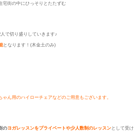
住宅街の中にひっそりとたたずむ
人で切り盛りしていきます♪
能
となります！(木金土のみ)
ちゃん用のハイローチェアなどのご用意もございます。
樹の
ヨガレッスンをプライベートや少
人
数制のレッスン
として受け