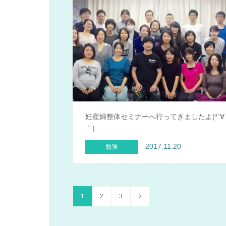
妊産婦整体セミナーへ行ってきましたよ(*´∀
｀)
2017.11.20
勉強
1
2
3