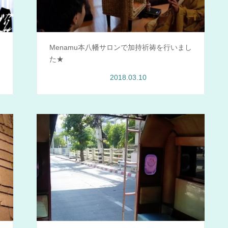
ッ
Menamu本八幡サロンで加持祈祷を行いまし
た★
2018.03.10
Menamu情報