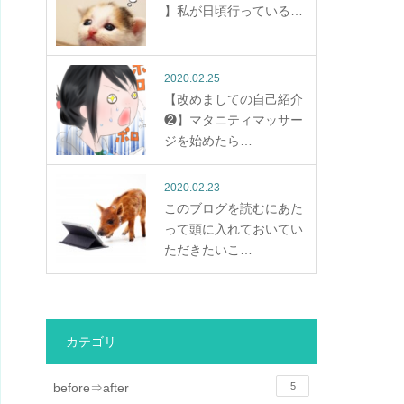
】私が日頃行っている…
2020.02.25
【改めましての自己紹介
❷】マタニティマッサー
ジを始めたら…
2020.02.23
このブログを読むにあた
って頭に入れておいてい
ただきたいこ…
カテゴリ
before⇒after
5