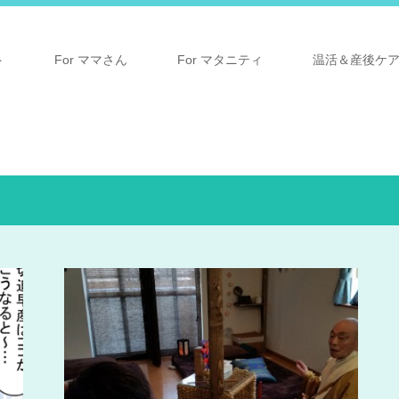
ト
For ママさん
For マタニティ
温活＆産後ケ