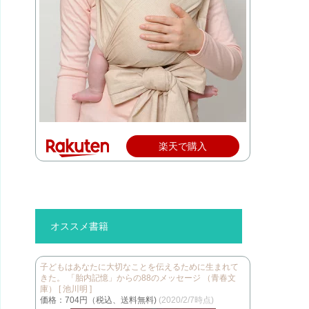
楽天で購入
オススメ書籍
子どもはあなたに大切なことを伝えるために生まれて
きた。 「胎内記憶」からの88のメッセージ （青春文
庫） [ 池川明 ]
価格：704円（税込、送料無料)
(2020/2/7時点)