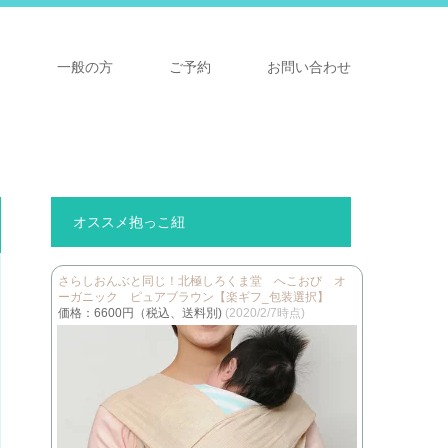
ア
一般の方
ご予約
お問い合わせ
オススメ抱っこ紐
さらしおんぶと同じ！北極しろくま堂 へこおび オ
ーガニック ピュアブラウン【楽ギフ_包装選択】
価格：6600円（税込、送料別)
(2020/2/7時点)