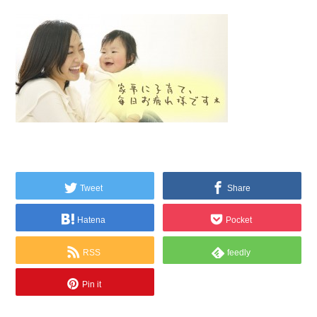
Tweet
Share
Hatena
Pocket
RSS
feedly
Pin it