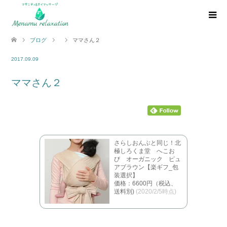
ブログ
ママさん２
2017.09.09
ママさん２
さらしおんぶと同じ！北
極しろくま堂 へこお
び オーガニック ピュ
アブラウン【楽ギフ_包
装選択】
価格：6600円（税込、
送料別)
(2020/2/5時点)