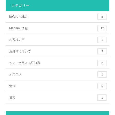
カテゴリー
before⇒after
5
Menamu情報
17
お客様の声
1
お身体について
3
ちょっと得する豆知識
2
オススメ
1
勉強
5
日常
1