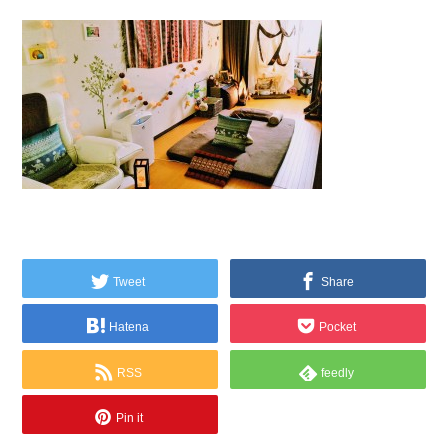
Tweet
Share
Hatena
Pocket
RSS
feedly
Pin it