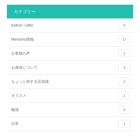
カテゴリー
before⇒after
5
Menamu情報
17
お客様の声
1
お身体について
3
ちょっと得する豆知識
2
オススメ
1
勉強
5
日常
1