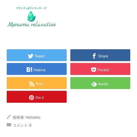
Tweet
Share
Hatena
Pocket
RSS
feedly
Pin it
投稿者:
menamu
コメント:
0