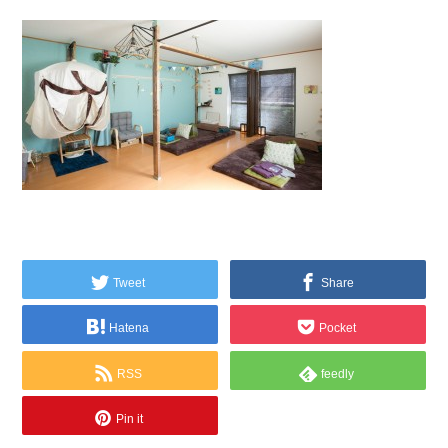
Tweet
Share
Hatena
Pocket
RSS
feedly
Pin it