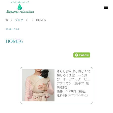
ブログ
HOME6
2018.10.08
HOME6
さらしおんぶと同じ！北
極しろくま堂 へこお
び オーガニック ピュ
アブラウン【楽ギフ_包
装選択】
価格：6600円（税込、
送料別)
(2020/2/5時点)