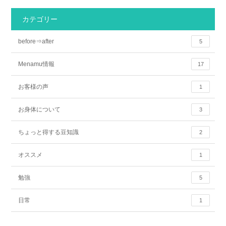
カテゴリー
before⇒after
5
Menamu情報
17
お客様の声
1
お身体について
3
ちょっと得する豆知識
2
オススメ
1
勉強
5
日常
1