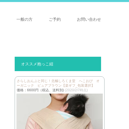
ア
一般の方
ご予約
お問い合わせ
オススメ抱っこ紐
さらしおんぶと同じ！北極しろくま堂 へこおび オ
ーガニック ピュアブラウン【楽ギフ_包装選択】
価格：6600円（税込、送料別)
(2020/2/7時点)