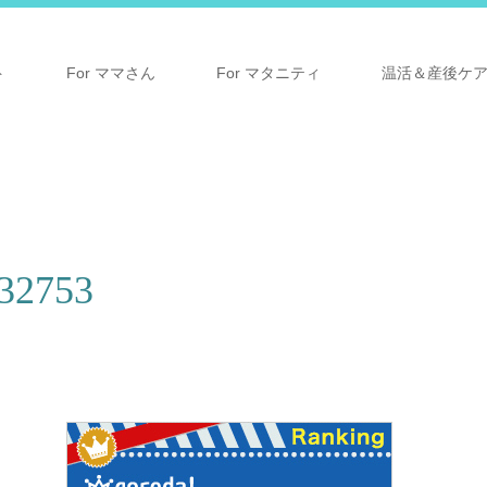
ト
For ママさん
For マタニティ
温活＆産後ケ
132753