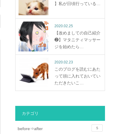
】私が日頃行っている…
2020.02.25
【改めましての自己紹介
❷】マタニティマッサー
ジを始めたら…
2020.02.23
このブログを読むにあた
って頭に入れておいてい
ただきたいこ…
カテゴリ
before⇒after
5