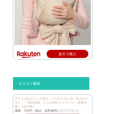
楽天で購入
オススメ書籍
子どもはあなたに大切なことを伝えるために生まれて
きた。 「胎内記憶」からの88のメッセージ （青春文
庫） [ 池川明 ]
価格：704円（税込、送料無料)
(2020/2/7時点)