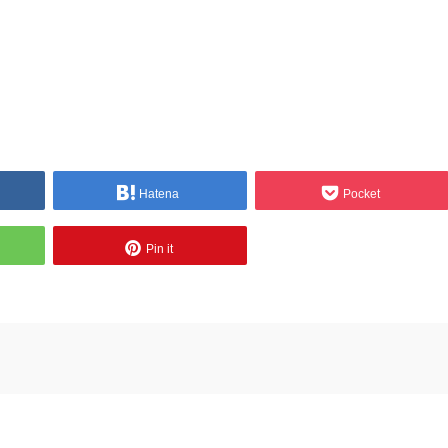
Hatena
Pocket
Pin it